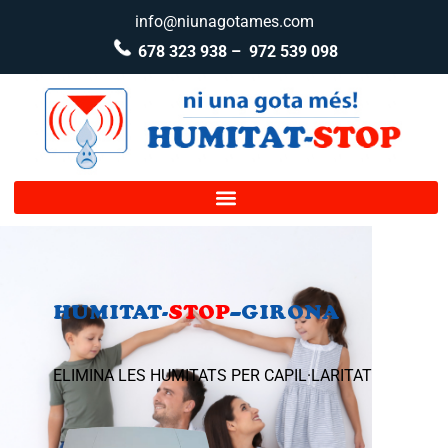
info@niunagotames.com
678 323 938 –
972 539 098
HUMITAT-
STOP
–
GIRONA
ELIMINA LES HUMITATS PER CAPIL·LARITAT