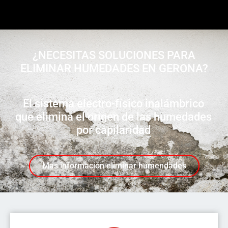
¿NECESITAS SOLUCIONES PARA
ELIMINAR HUMEDADES EN GERONA?
El sistema electro-físico inalámbrico
que elimina el origen de las humedades
por capilaridad
Más información eliminar humendades